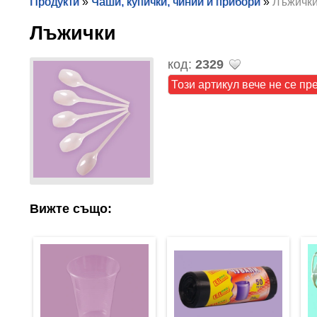
Продукти
»
Чаши, купички, чинии и прибори
»
Лъжичк
Лъжички
код:
2329
Този артикул вече не се пр
Вижте също: