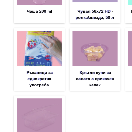
Чаша 200 ml
Чувал 58х72 HD -
ролка/звезда, 50 л
Ръкавици за
Кръгли купи за
еднократна
салата с прикачен
употреба
капак