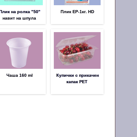
Плик на ролка "50"
Плик EP-1кг. HD
навит на шпула
Чаша 160 ml
Купички с прикачен
капак PET