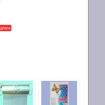
и
едлага