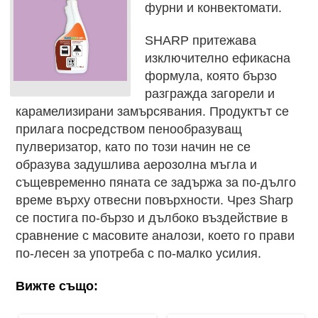
фурни и конвектомати.
SHARP притежава
изключително ефикасна
формула, която бързо
разгражда загорели и
карамелизирани замърсявания. Продуктът се
прилага посредством пенообразуващ
пулверизатор, като по този начин не се
образува задушлива аерозолна мъгла и
същевременно пяната се задържа за по-дълго
време върху отвесни повърхности. Чрез Sharp
се постига по-бързо и дълбоко въздействие в
сравнение с масовите аналози, което го прави
по-лесен за употреба с по-малко усилия.
Вижте също: