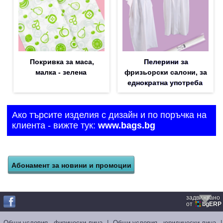
Покривка за маса,
Пелерини за
малка - зелена
фризьорски салони, за
еднократна употреба
Ако търсите изделия с дизайн и по поръчка на
клиента - вижте тук:
www.bags.bg
задвижвано
от
bgERP
Общи условия - физически лица
|
Общи условия - юридически лица
|