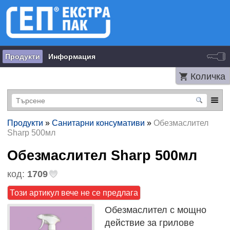
Продукти
Информация
Количка
Продукти
»
Санитарни консумативи
»
Обезмаслител
Sharp 500мл
Обезмаслител Sharp 500мл
код:
1709
Този артикул вече не се предлага
Обезмаслител с мощно
действие за грилове