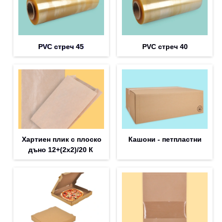
PVC стреч 45
PVC стреч 40
Хартиен плик с плоско
Кашони - петпластни
дъно 12+(2х2)/20 К