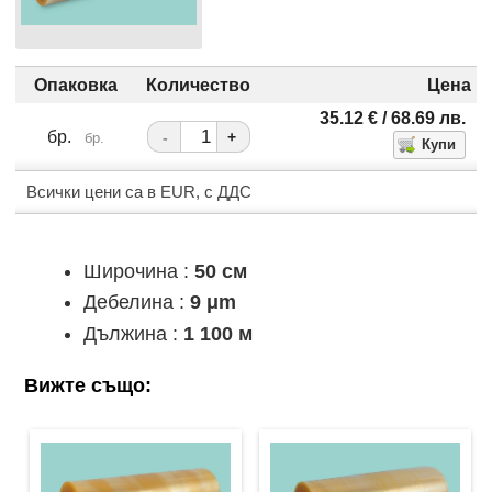
Опаковка
Количество
Цена
35.12
€
/ 68.69
лв.
бр.
-
+
бр.
Всички цени са в EUR, с ДДС
Широчина :
50 см
Дебелина :
9 μm
Дължина :
1 100 м
Вижте също: