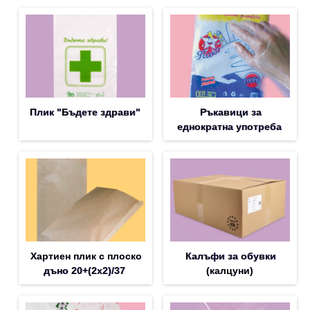
Плик "Бъдете здрави"
Ръкавици за
еднократна употреба
Хартиен плик с плоско
Калъфи за обувки
дъно 20+(2х2)/37
(калцуни)