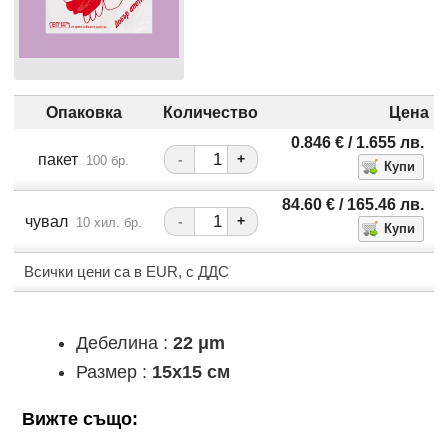
Опаковка
Количество
Цена
0.846
€
/ 1.655
лв.
пакет
-
+
100 бр.
84.60
€
/ 165.46
лв.
чувал
-
+
10 хил. бр.
Всички цени са в EUR, с ДДС
Дебелина :
22 μm
Размер :
15x15 см
Вижте също: