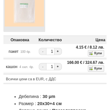
Опаковка
Количество
Цена
4.15
€
/ 8.12
лв.
пакет
-
+
100 бр.
166.00
€
/ 324.67
лв.
кашон
-
+
4 хил. бр.
Всички цени са в EUR, с ДДС
Дебелина :
30 μm
Размер :
20x30+4 см