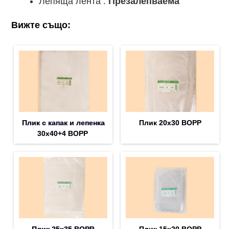
Лепяща лента :
Презалепваема
Вижте също:
Плик с капак и лепенка
Плик 20х30 BOPP
30х40+4 BOPP