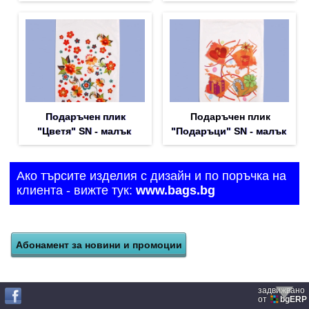
Подаръчен плик
Подаръчен плик
"Цветя" SN - малък
"Подаръци" SN - малък
Ако търсите изделия с дизайн и по поръчка на
клиента - вижте тук:
www.bags.bg
задвижвано
от
bgERP