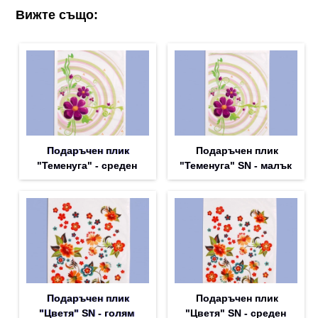
Вижте също:
Подаръчен плик
Подаръчен плик
"Теменуга" - среден
"Теменуга" SN - малък
Подаръчен плик
Подаръчен плик
"Цветя" SN - голям
"Цветя" SN - среден