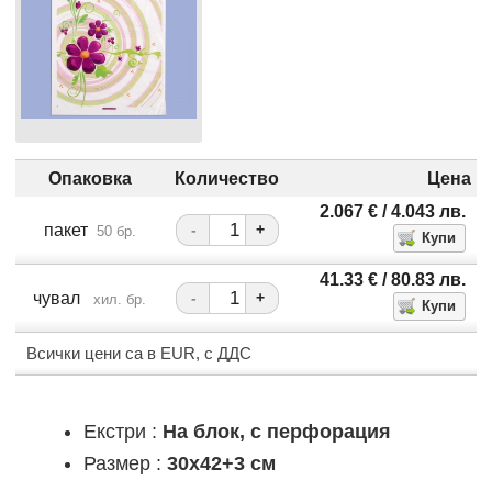
Опаковка
Количество
Цена
2.067
€
/ 4.043
лв.
пакет
-
+
50 бр.
41.33
€
/ 80.83
лв.
чувал
-
+
хил. бр.
Всички цени са в EUR, с ДДС
Екстри :
На блок, с перфорация
Размер :
30x42+3 см