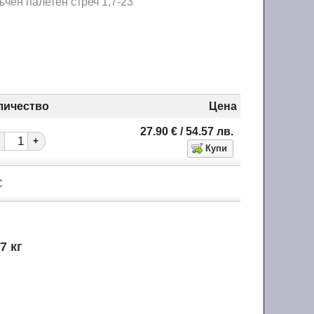
ъчен палетен стреч 1,7-23
личество
Цена
27.90
€
/ 54.57
лв.
+
С
.7 кг