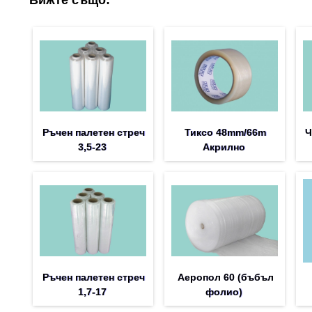
Ръчен палетен стреч
Тиксо 48mm/66m
Ч
3,5-23
Акрилно
Ръчен палетен стреч
Аеропол 60 (бъбъл
1,7-17
фолио)