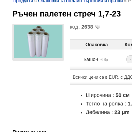
Продукти
»
Опаковки за онлайн търговия и пратки
»
Р
Ръчен палетен стреч 1,7-23
код:
2638
Опаковка
Ко
кашон
-
6 бр.
Всички цени са в EUR, с ДД
Широчина :
50 см
Тегло на ролка :
1
Дебелина :
23 μm
Вижте също: