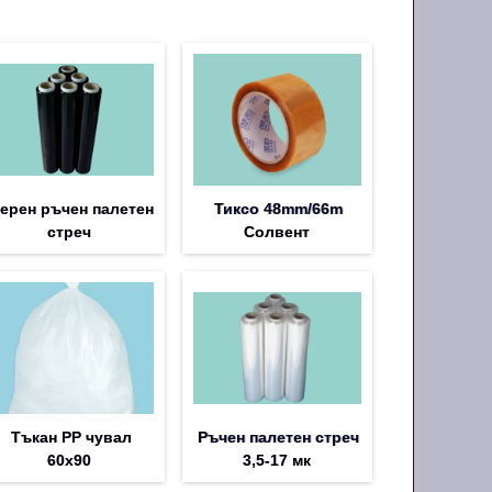
ерен ръчен палетен
Тиксо 48mm/66m
стреч
Солвент
Тъкан PP чувал
Ръчен палетен стреч
60х90
3,5-17 мк