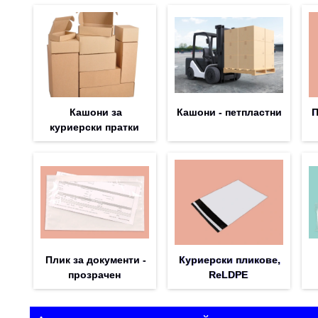
Кашони за
Кашони - петпластни
П
куриерски пратки
Плик за документи -
Куриерски пликове,
прозрачен
ReLDPE