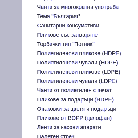
Чанти за многократна употреба
Тема "България"
Санитарни консумативи
Пликове със затваряне
Торбички тип "Потник"
Полиетиленови пликове (HDPE)
Полиетиленови чували (HDPE)
Полиетиленови пликове (LDPE)
Полиетиленови чували (LDPE)
Чанти от полиетилен с печат
Пликове за подаръци (HDPE)
Опаковки за цветя и подаръци
Пликове от BOPP (целофан)
Ленти за касови апарати
Палетен стреч