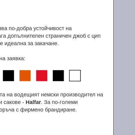
ява по-добра устойчивост на
ага допълнителен страничен джоб с цип
 е идеална за закачане.
на заявка:
ята на водещият немски производител на
и сакове -
Halfar
. За по-големи
поръча с фирмено брандиране.