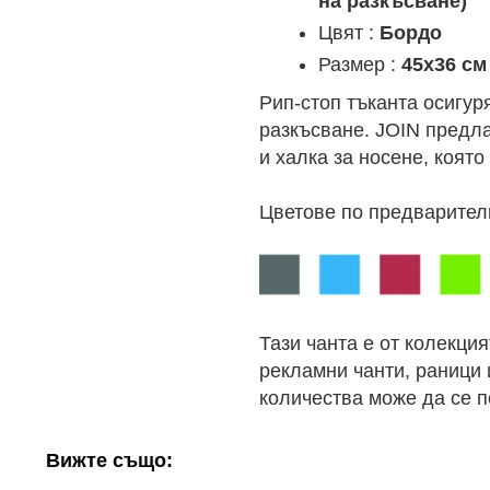
на разкъсване)
Цвят :
Бордо
Размер :
45х36 cм
Рип-стоп тъканта осигур
разкъсване. JOIN предл
и халка за носене, която
Цветове по предварител
Тази чанта е от колекци
рекламни чанти, раници 
количества може да се 
Вижте също: