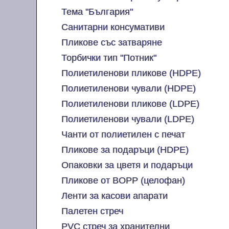
Тема "България"
Санитарни консумативи
Пликове със затваряне
Торбички тип "Потник"
Полиетиленови пликове (HDPE)
Полиетиленови чували (HDPE)
Полиетиленови пликове (LDPE)
Полиетиленови чували (LDPE)
Чанти от полиетилен с печат
Пликове за подаръци (HDPE)
Опаковки за цветя и подаръци
Пликове от BOPP (целофан)
Ленти за касови апарати
Палетен стреч
PVC стреч за хранителни