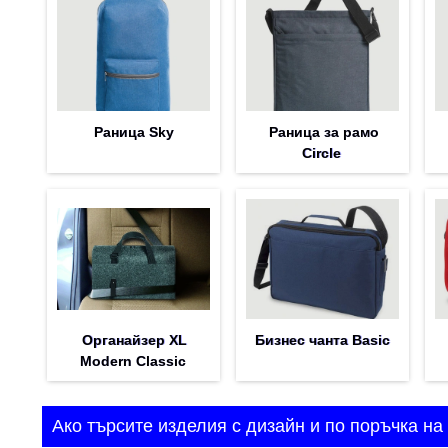
Раница Sky
Раница за рамо
Circle
Органайзер XL
Бизнес чанта Basic
Modern Classic
Ако търсите изделия с дизайн и по поръчка на 