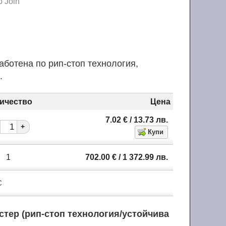
 Join
аботена по рип-стоп технология,
.
ичество
Цена
7.02
€
/ 13.73
лв.
+
1
702.00
€
/ 1 372.99
лв.
С
стер (рип-стоп технология/устойчива