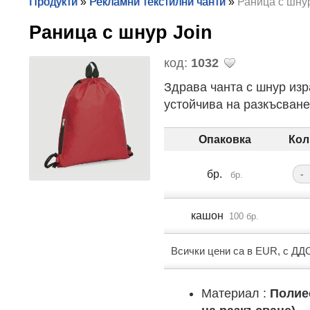
Продукти
»
Рекламни текстилни чанти
»
Раница с шнур
Раница с шнур Join
код:
1032
Здрава чанта с шнур изр
устойчива на разкъсване
Опаковка
Кол
бр.
-
бр.
кашон
100 бр.
Всички цени са в EUR, с ДД
Материал :
Полие