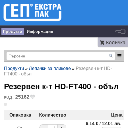
Продукти
Информация
Количка
Продукти
»
Лепачки за пликове
»
Резервен к-т HD-
FT400 - объл
Резервен к-т HD-FT400 - объл
код:
25162
Опаковка
Количество
Цена
6.14
€
/ 12.01
лв.