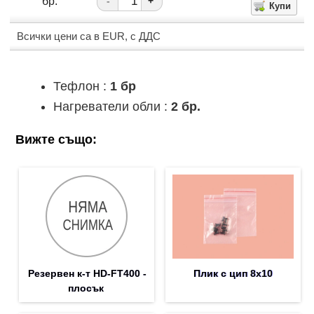
бр.
-
+
Всички цени са в EUR, с ДДС
Тефлон :
1 бр
Нагреватели обли :
2 бр.
Вижте също:
Резервен к-т HD-FT400 -
Плик с цип 8х10
плосък