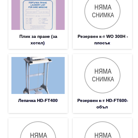
Плик за пране (за
Резервен к-т WO 300H -
хотел)
плосък
Лепачка HD-FT400
Резервен к-т HD-FT600-
объл