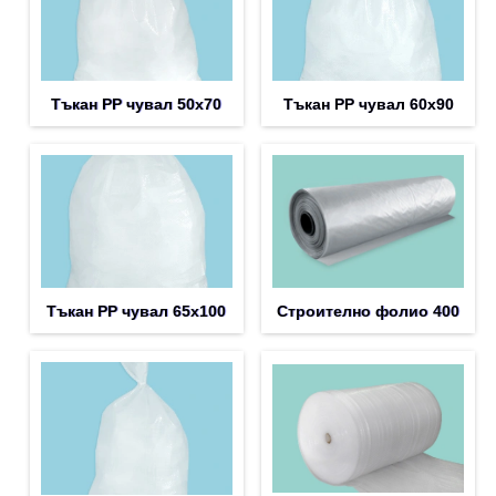
Тъкан PP чувал 50х70
Тъкан PP чувал 60х90
Тъкан PP чувал 65х100
Строително фолио 400