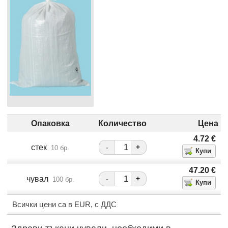
Опаковка
Количество
Цена
4.72
€
стек
-
+
10 бр.
47.20
€
чувал
-
+
100 бр.
Всички цени са в EUR, с ДДС