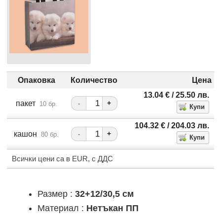
Опаковка
Количество
Цена
13.04
€
/ 25.50
лв.
пакет
-
+
10 бр.
104.32
€
/ 204.03
лв.
кашон
-
+
80 бр.
Всички цени са в EUR, с ДДС
Размер :
32+12/30,5 см
Материал :
Нетъкан ПП