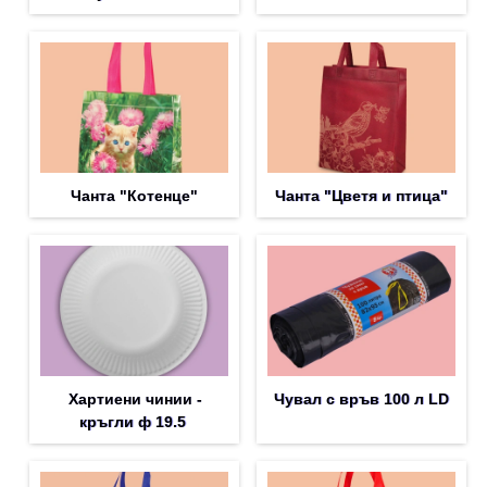
Чанта "Котенце"
Чанта "Цветя и птица"
Хартиени чинии -
Чувал с връв 100 л LD
кръгли ф 19.5