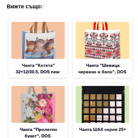
Вижте също:
Чанта "Котета"
Чанта "Шевица
32+12/30.5, DOS new
червено и бяло", DOS
Чанта "Пролетен
Чанта ШАХ серия 25+
букет", DOS