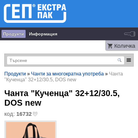
Продукти
Информация
Количка
Продукти
»
Чанти за многократна употреба
»
Чанта
"Кученца" 32+12/30.5, DOS new
Чанта "Кученца" 32+12/30.5,
DOS new
код:
16732