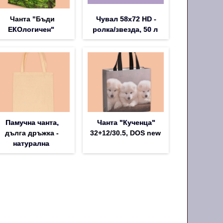
Чанта "Бъди
Чувал 58х72 HD -
ЕКОлогичен"
ролка/звезда, 50 л
Памучна чанта,
Чанта "Кученца"
дълга дръжка -
32+12/30.5, DOS new
натурална