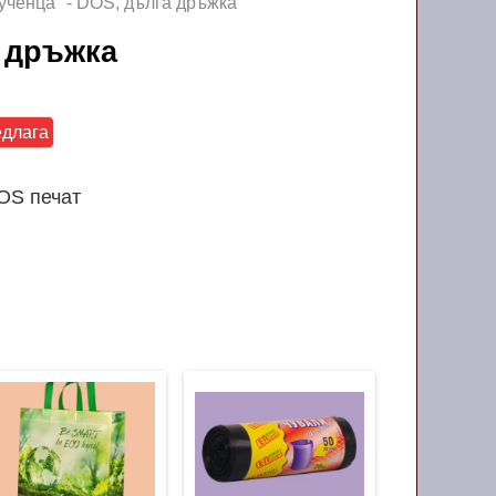
ученца" - DOS, дълга дръжка
га дръжка
едлага
OS печат