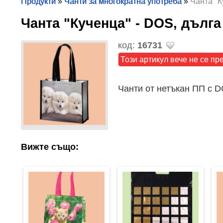
Продукти
»
Чанти за многократна употреба
»
Чанта "К
Чанта "Кученца" - DOS, дъл
код:
16731
Този артикул вече не се пр
Чанти от нетъкан ПП с D
Вижте също: