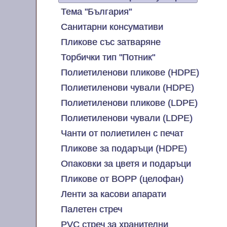
Тема "България"
Санитарни консумативи
Пликове със затваряне
Торбички тип "Потник"
Полиетиленови пликове (HDPE)
Полиетиленови чували (HDPE)
Полиетиленови пликове (LDPE)
Полиетиленови чували (LDPE)
Чанти от полиетилен с печат
Пликове за подаръци (HDPE)
Опаковки за цветя и подаръци
Пликове от BOPP (целофан)
Ленти за касови апарати
Палетен стреч
PVC стреч за хранителни