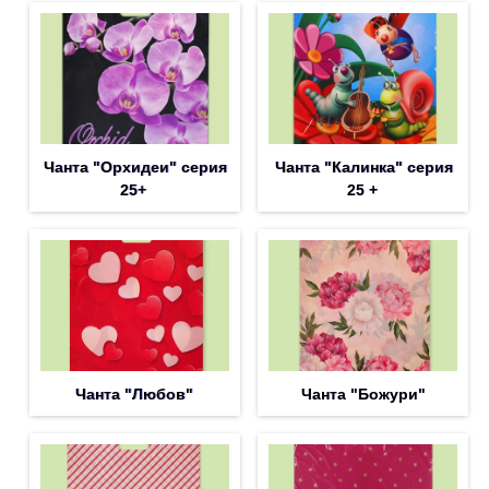
Чанта "Орхидеи" серия
Чанта "Калинка" серия
25+
25 +
Чанта "Любов"
Чанта "Божури"