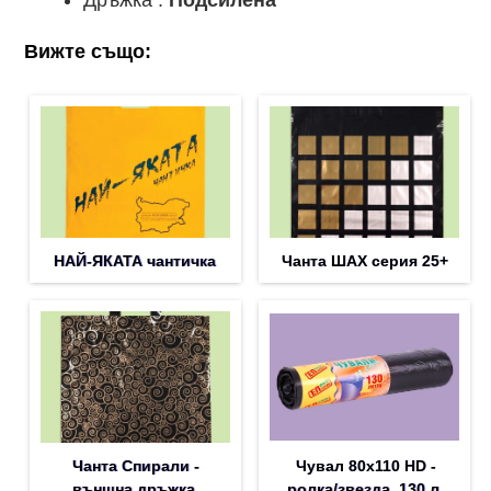
Вижте също:
НАЙ-ЯКАТА чантичка
Чанта ШАХ серия 25+
Чанта Спирали -
Чувал 80х110 HD -
външна дръжка
ролка/звезда, 130 л