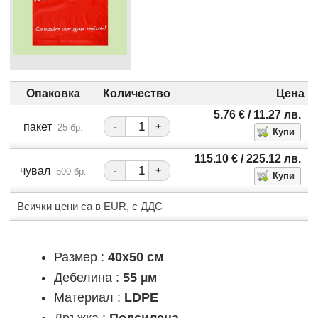
Опаковка
Количество
Цена
5.76
€
/ 11.27
лв.
пакет
-
+
25 бр.
115.10
€
/ 225.12
лв.
чувал
-
+
500 бр.
Всички цени са в EUR, с ДДС
Размер :
40x50 см
Дебелина :
55 µм
Материал :
LDPE
Дръжка :
Подсилена