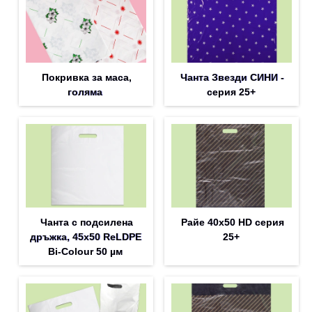
Покривка за маса,
Чанта Звезди СИНИ -
голяма
серия 25+
Чанта с подсилена
Райе 40х50 HD серия
дръжка, 45х50 ReLDPE
25+
Bi-Colour 50 µм