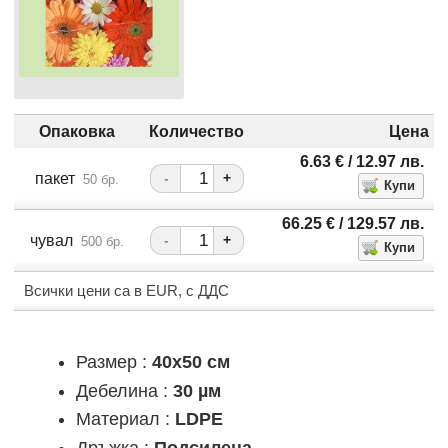
Опаковка
Количество
Цена
6.63
€
/ 12.97
лв.
пакет
-
+
50 бр.
66.25
€
/ 129.57
лв.
чувал
-
+
500 бр.
Всички цени са в EUR, с ДДС
Размер :
40x50 см
Дебелина :
30 µм
Материал :
LDPE
Дръжка :
Подсилена