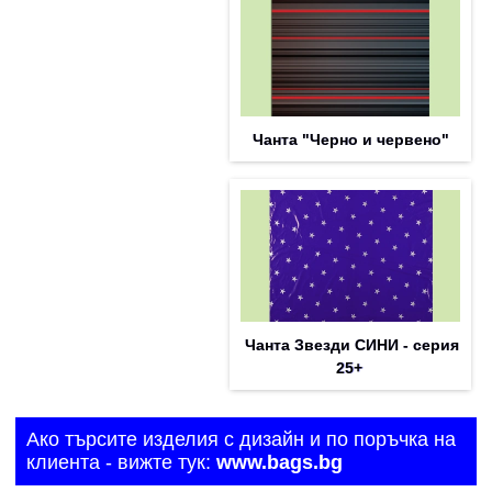
Чанта "Черно и червено"
Чанта Звезди СИНИ - серия
25+
Ако търсите изделия с дизайн и по поръчка на
клиента - вижте тук:
www.bags.bg