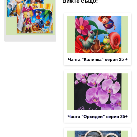
Вижте също:
Чанта "Калинка" серия 25 +
Чанта "Орхидеи" серия 25+