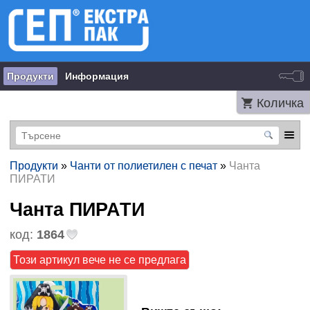
Продукти
Информация
Количка
Продукти
»
Чанти от полиетилен с печат
»
Чанта
ПИРАТИ
Чанта ПИРАТИ
код:
1864
Този артикул вече не се предлага