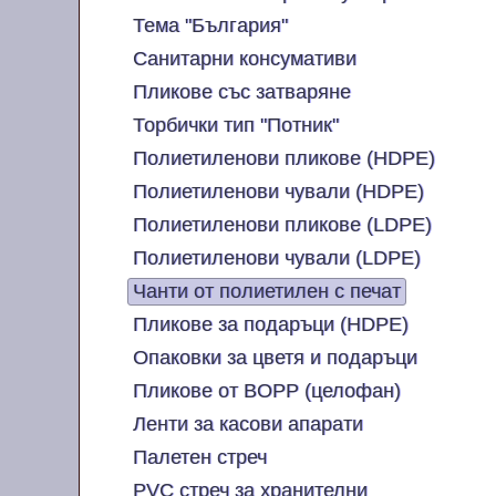
Тема "България"
Санитарни консумативи
Пликове със затваряне
Торбички тип "Потник"
Полиетиленови пликове (HDPE)
Полиетиленови чували (HDPE)
Полиетиленови пликове (LDPE)
Полиетиленови чували (LDPE)
Чанти от полиетилен с печат
Пликове за подаръци (HDPE)
Опаковки за цветя и подаръци
Пликове от BOPP (целофан)
Ленти за касови апарати
Палетен стреч
PVC стреч за хранителни