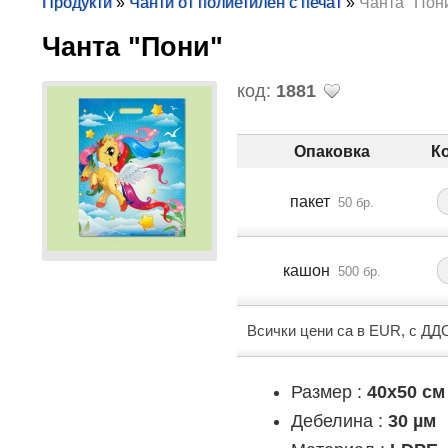
Продукти
»
Чанти от полиетилен с печат
»
Чанта "Пон
Чанта "Пони"
код:
1881
Опаковка
К
пакет
50 бр.
кашон
500 бр.
Всички цени са в EUR, с ДД
Размер :
40x50 см
Дебелина :
30 µм