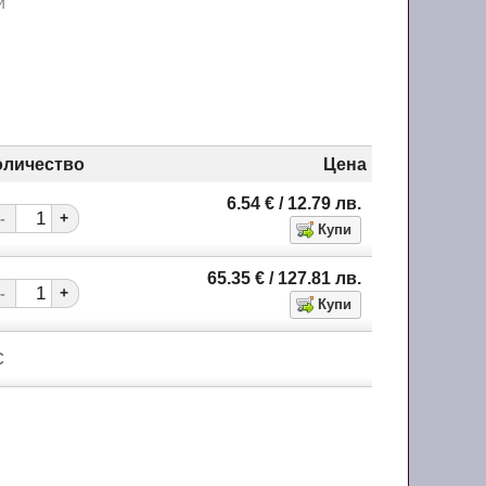
и"
оличество
Цена
6.54
€
/ 12.79
лв.
-
+
65.35
€
/ 127.81
лв.
-
+
С