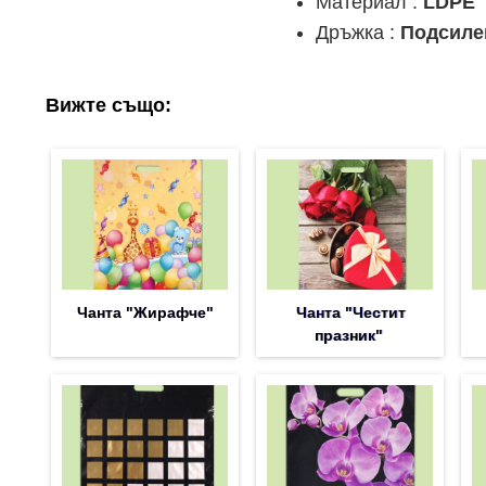
Материал :
LDPE
Дръжка :
Подсиле
Вижте също:
Чанта "Жирафче"
Чанта "Честит
празник"