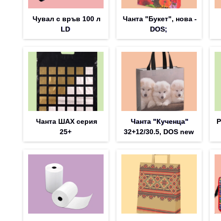
Чувал с връв 100 л
Чанта "Букет", нова -
LD
DOS;
Чанта ШАХ серия
Чанта "Кученца"
Р
25+
32+12/30.5, DOS new