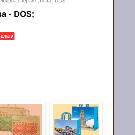
лодова енергия", нова - DOS;
ва - DOS;
едлага