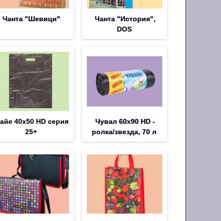
Чанта "Шевици"
Чанта "История",
DOS
айе 40х50 HD серия
Чувал 60х90 HD -
25+
ролка/звезда, 70 л