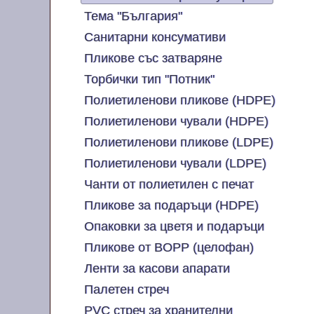
Тема "България"
Санитарни консумативи
Пликове със затваряне
Торбички тип "Потник"
Полиетиленови пликове (HDPE)
Полиетиленови чували (HDPE)
Полиетиленови пликове (LDPE)
Полиетиленови чували (LDPE)
Чанти от полиетилен с печат
Пликове за подаръци (HDPE)
Опаковки за цветя и подаръци
Пликове от BOPP (целофан)
Ленти за касови апарати
Палетен стреч
PVC стреч за хранителни