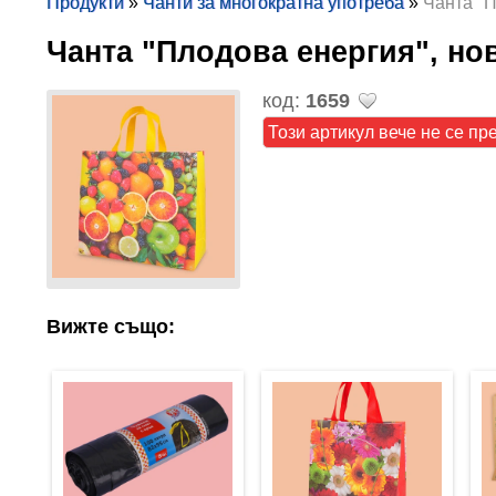
Продукти
»
Чанти за многократна употреба
»
Чанта "П
Чанта "Плодова енергия", но
код:
1659
Този артикул вече не се пр
Вижте също: