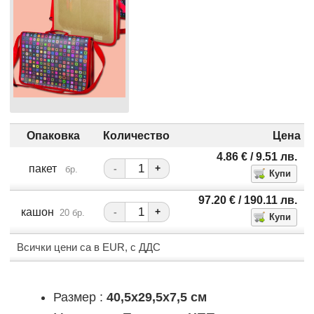
Опаковка
Количество
Цена
4.86
€
/ 9.51
лв.
пакет
-
+
бр.
97.20
€
/ 190.11
лв.
кашон
-
+
20 бр.
Всички цени са в EUR, с ДДС
Размер :
40,5x29,5x7,5 см