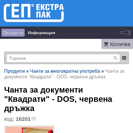
Продукти
Информация
Количка
Продукти
»
Чанти за многократна употреба
»
Чанта за
документи "Квадрати" - DOS, червена дръжка
Чанта за документи
"Квадрати" - DOS, червена
дръжка
код:
16201