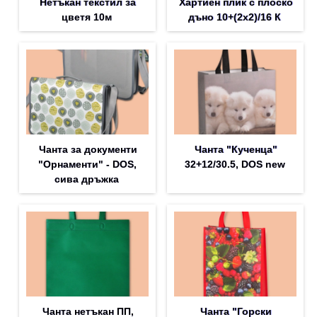
Нетъкан текстил за
Хартиен плик с плоско
цветя 10м
дъно 10+(2х2)/16 К
Чанта за документи
Чанта "Кученца"
"Орнаменти" - DOS,
32+12/30.5, DOS new
сива дръжка
Чанта нетъкан ПП,
Чанта "Горски