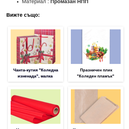
Материал :
Промазан НПП
Вижте също:
Чанта-кутия "Коледна
Празничен плик
изненада", малка
"Коледен пламък"