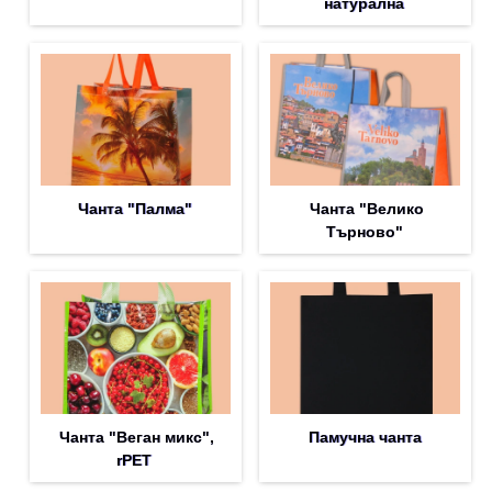
натурална
Чанта "Палма"
Чанта "Велико
Търново"
Чанта "Веган микс",
Памучна чанта
rPET