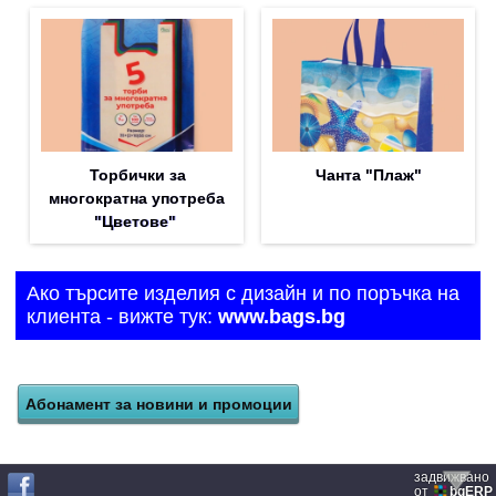
Торбички за
Чанта "Плаж"
многократна употреба
"Цветове"
Ако търсите изделия с дизайн и по поръчка на
клиента - вижте тук:
www.bags.bg
задвижвано
от
bgERP