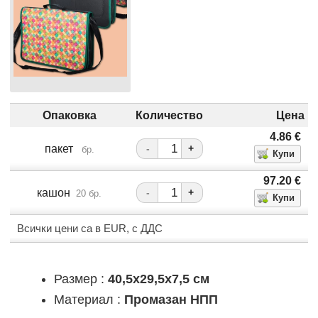
Опаковка
Количество
Цена
4.86
€
пакет
-
+
бр.
97.20
€
кашон
-
+
20 бр.
Всички цени са в EUR, с ДДС
Размер :
40,5x29,5x7,5 см
Материал :
Промазан НПП