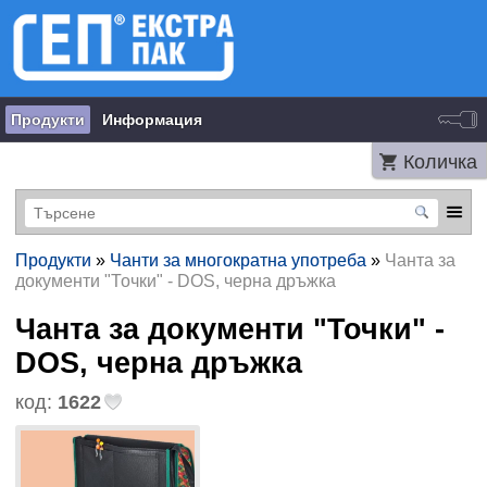
Продукти
Информация
Количка
Продукти
»
Чанти за многократна употреба
»
Чанта за
документи "Точки" - DOS, черна дръжка
Чанта за документи "Точки" -
DOS, черна дръжка
код:
1622