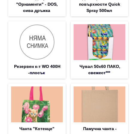
"Орнаменти" - DOS,
повърхности Quick
сива дръжка
Spray 500мл
Резервен к-т WO 400H
Чувал 50х60 ПАКО,
-плосък
свежест***
Чанта "Котенце"
Памучна чанта -