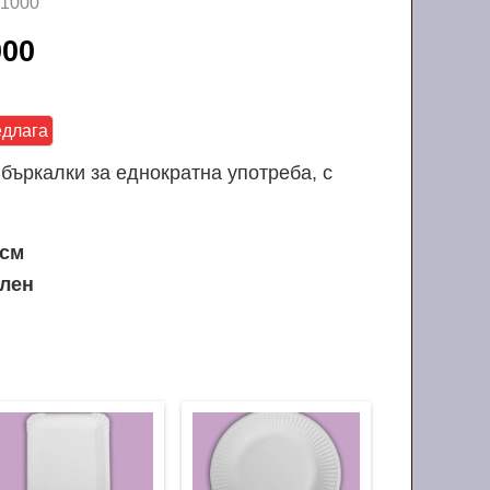
 1000
1000
едлага
бъркалки за еднократна употреба, с
 см
лен