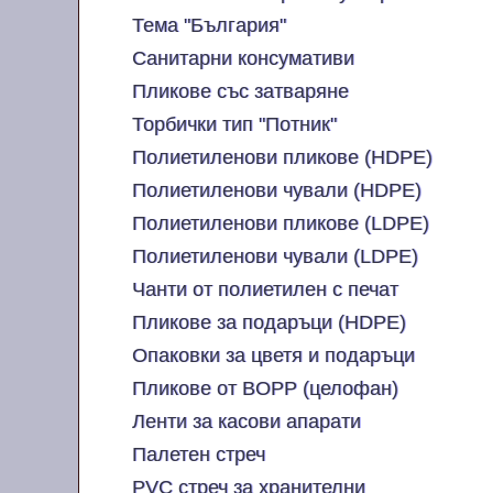
Тема "България"
Санитарни консумативи
Пликове със затваряне
Торбички тип "Потник"
Полиетиленови пликове (HDPE)
Полиетиленови чували (HDPE)
Полиетиленови пликове (LDPE)
Полиетиленови чували (LDPE)
Чанти от полиетилен с печат
Пликове за подаръци (HDPE)
Опаковки за цветя и подаръци
Пликове от BOPP (целофан)
Ленти за касови апарати
Палетен стреч
PVC стреч за хранителни