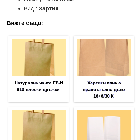
Вид :
Хартия
Вижте също:
Натурална чанта EP-N
Хартиен плик с
610-плоски дръжки
правоъгълно дъно
18+8/30 К