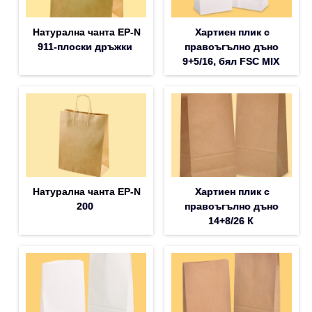
Натурална чанта EP-N
Хартиен плик с
911-плоски дръжки
правоъгълно дъно
9+5/16, бял FSC MIX
Натурална чанта EP-N
Хартиен плик с
200
правоъгълно дъно
14+8/26 К