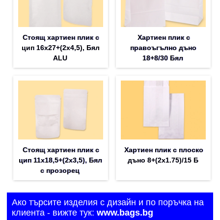
Стоящ хартиен плик с
Хартиен плик с
цип 16х27+(2х4,5), Бял
правоъгълно дъно
ALU
18+8/30 Бял
Стоящ хартиен плик с
Хартиен плик с плоско
цип 11х18,5+(2х3,5), Бял
дъно 8+(2х1.75)/15 Б
с прозорец
Ако търсите изделия с дизайн и по поръчка на
клиента - вижте тук:
www.bags.bg