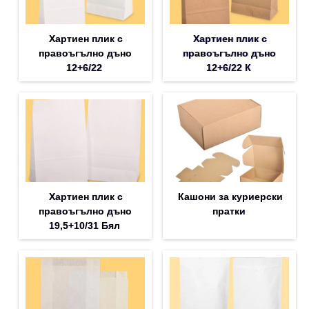
Хартиен плик с
Хартиен плик с
правоъгълно дъно
правоъгълно дъно
12+6/22
12+6/22 К
Хартиен плик с
Кашони за куриерски
правоъгълно дъно
пратки
19,5+10/31 Бял