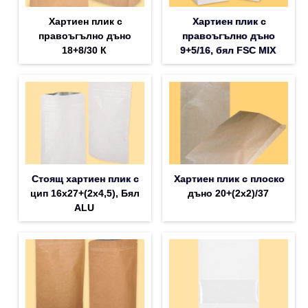
Хартиен плик с
Хартиен плик с
правоъгълно дъно
правоъгълно дъно
18+8/30 К
9+5/16, бял FSC MIX
Стоящ хартиен плик с
Хартиен плик с плоско
цип 16х27+(2х4,5), Бял
дъно 20+(2х2)/37
ALU