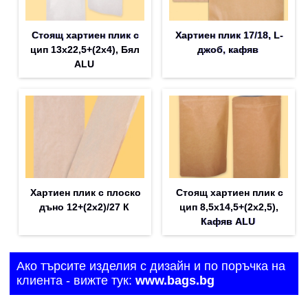
Стоящ хартиен плик с
Хартиен плик 17/18, L-
цип 13х22,5+(2х4), Бял
джоб, кафяв
ALU
Хартиен плик с плоско
Стоящ хартиен плик с
дъно 12+(2х2)/27 К
цип 8,5х14,5+(2х2,5),
Кафяв ALU
Ако търсите изделия с дизайн и по поръчка на
клиента - вижте тук:
www.bags.bg