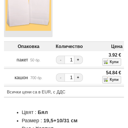
Опаковка
Количество
Цена
3.92
€
пакет
-
+
50 бр.
54.84
€
кашон
-
+
700 бр.
Всички цени са в EUR, с ДДС
Цвят :
Бял
Размер :
19,5+10/31 см