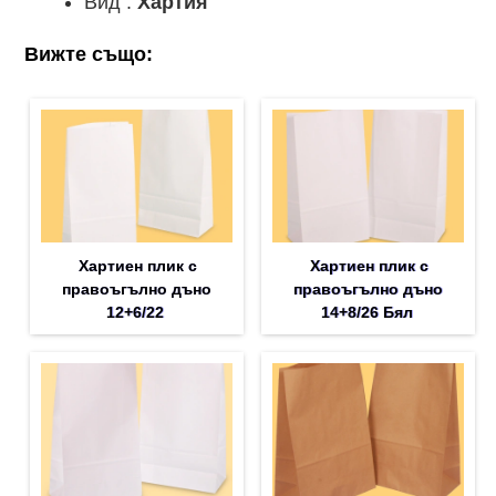
Вид :
Хартия
Вижте също:
Хартиен плик с
Хартиен плик с
правоъгълно дъно
правоъгълно дъно
12+6/22
14+8/26 Бял