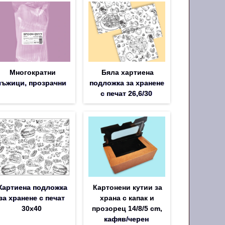
Многократни
Бяла хартиена
лъжици, прозрачни
подложка за хранене
с печат 26,6/30
Хартиена подложка
Картонени кутии за
за хранене с печат
храна с капак и
30х40
прозорец 14/8/5 cm,
кафяв/черен