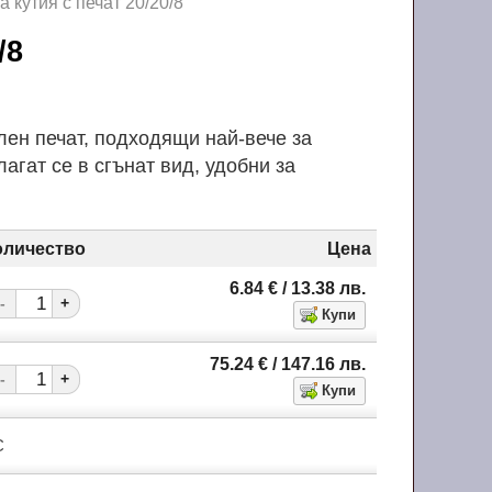
 кутия с печат 20/20/8
0/8
лен печат, подходящи най-вече за
агат се в сгънат вид, удобни за
оличество
Цена
6.84
€
/ 13.38
лв.
-
+
75.24
€
/ 147.16
лв.
-
+
С