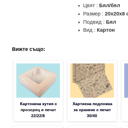
Цвят :
Бял/бял
Размер :
20x20x8 
Подвид :
Бял
Вид :
Картон
Вижте също:
Картонена кутия с
Хартиена подложка
прозорец и печат
за хранене с печат
22/22/8
30/40