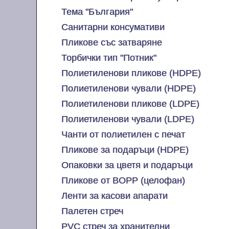
Тема "България"
Санитарни консумативи
Пликове със затваряне
Торбички тип "Потник"
Полиетиленови пликове (HDPE)
Полиетиленови чували (HDPE)
Полиетиленови пликове (LDPE)
Полиетиленови чували (LDPE)
Чанти от полиетилен с печат
Пликове за подаръци (HDPE)
Опаковки за цветя и подаръци
Пликове от BOPP (целофан)
Ленти за касови апарати
Палетен стреч
PVC стреч за хранителни