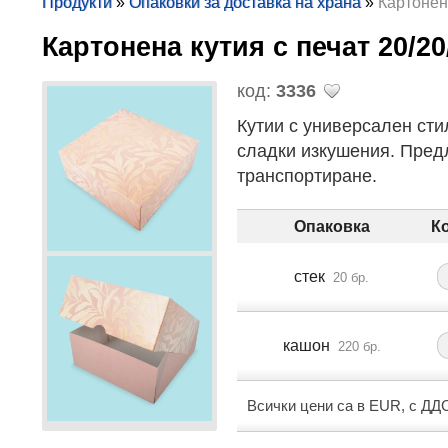
Продукти
»
Опаковки за доставка на храна
»
Картонена
Картонена кутия с печат 20/2
код:
3336
Кутии с универсален сти
сладки изкушения. Предл
транспортиране.
Опаковка
К
стек
20 бр.
кашон
220 бр.
Всички цени са в EUR, с ДД