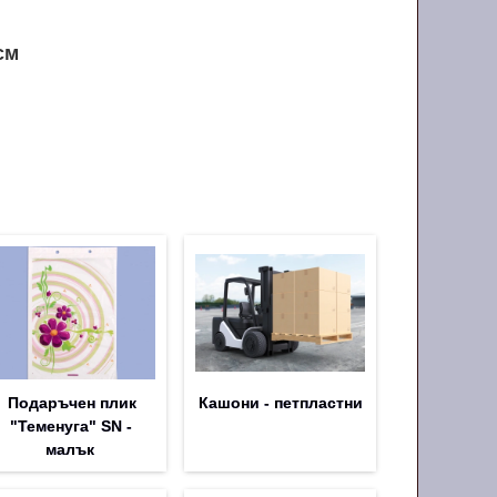
см
Подаръчен плик
Кашони - петпластни
"Теменуга" SN -
малък