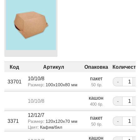
Код
Артикул
Опаковка
Количеств
10/10/8
пакет
33701
-
+
Размер
: 100x100x80 мм
50 бр.
кашон
10/10/8
-
+
400 бр.
12/12/7
пакет
3371
-
+
Размер
: 120x120x70 мм
50 бр.
Цвят
: Кафяв/бял
кашон