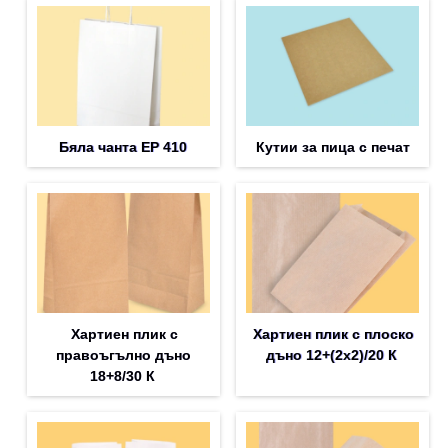
Бяла чанта EP 410
Кутии за пица с печат
Хартиен плик с
Хартиен плик с плоско
правоъгълно дъно
дъно 12+(2х2)/20 К
18+8/30 К