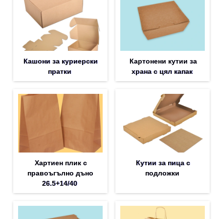
Кашони за куриерски
Картонени кутии за
пратки
храна с цял капак
Хартиен плик с
Кутии за пица с
правоъгълно дъно
подложки
26.5+14/40