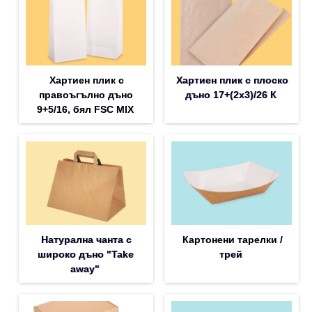
Хартиен плик с
Хартиен плик с плоско
правоъгълно дъно
дъно 17+(2х3)/26 К
9+5/16, бял FSC MIX
Натурална чанта с
Картонени тарелки /
широко дъно "Take
трей
away"