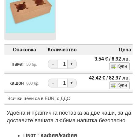
Опаковка
Количество
Цена
3.54
€
/ 6.92
лв.
пакет
-
+
50 бр.
42.42
€
/ 82.97
лв.
кашон
-
+
600 бр.
Всички цени са в EUR, с ДДС
Удобна и практична поставка за две чаши, за да
доставите вашата любима напитка безопасно.
Цвят :
Кафяв/кафяв