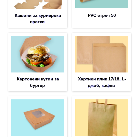
Кашони за куриерски
PVC стреч 50
пратки
Картонени кутии за
Хартиен плик 17/18, L-
бургер
джоб, кафяв