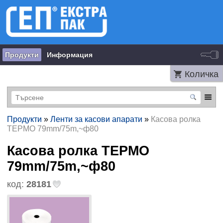
Продукти
Информация
Количка
Продукти
»
Ленти за касови апарати
»
Касова ролка
ТЕРМО 79mm/75m,~ф80
Касова ролка ТЕРМО
79mm/75m,~ф80
код:
28181