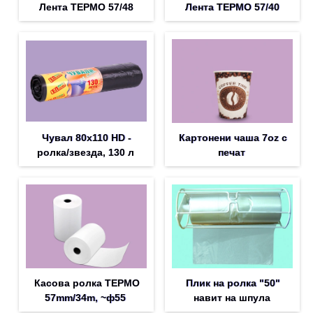
Лента ТЕРМО 57/48
Лента ТЕРМО 57/40
Чувал 80х110 HD -
Картонени чаша 7oz с
ролка/звезда, 130 л
печат
Касова ролка ТЕРМО
Плик на ролка "50"
57mm/34m, ~ф55
навит на шпула