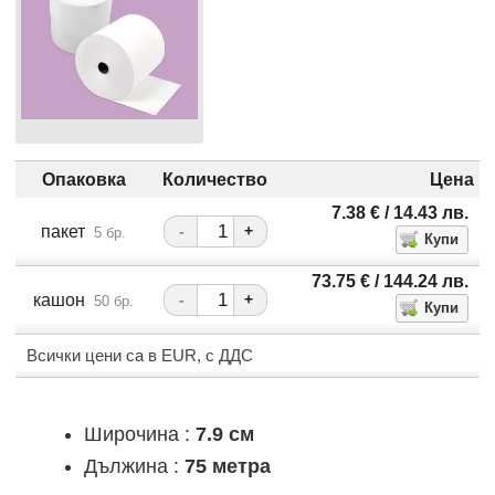
Опаковка
Количество
Цена
7.38
€
/ 14.43
лв.
пакет
-
+
5 бр.
73.75
€
/ 144.24
лв.
кашон
-
+
50 бр.
Всички цени са в EUR, с ДДС
Широчина :
7.9 см
Дължина :
75 метра