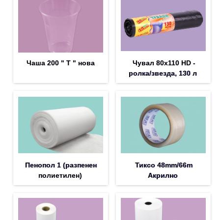
Чаша 200 " T " нова
Чувал 80х110 HD -
ролка/звезда, 130 л
Пенопол 1 (разпенен
Тиксо 48mm/66m
полиетилен)
Акрилно