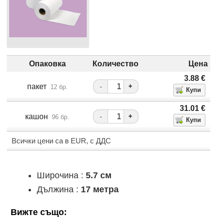
Опаковка
Количество
Цена
3.88
€
пакет
-
+
12 бр.
31.01
€
кашон
-
+
96 бр.
Всички цени са в EUR, с ДДС
Широчина :
5.7 см
Дължина :
17 метра
Вижте също: