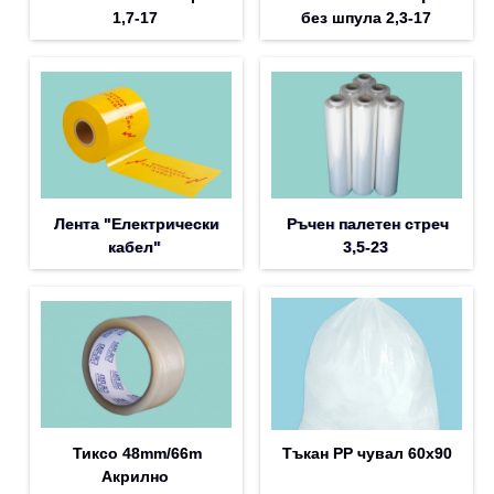
1,7-17
без шпула 2,3-17
Лента "Електрически
Ръчен палетен стреч
кабел"
3,5-23
Тиксо 48mm/66m
Тъкан PP чувал 60х90
Акрилно