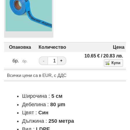
Опаковка
Количество
Цена
10.65
€
/ 20.83
лв.
бр.
-
+
бр.
Всички цени са в EUR, с ДДС
Широчина :
5 см
Дебелина :
80 μm
Цвят :
Син
Дължина :
250 метра
Вид :
LDPE