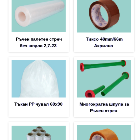
Ръчен палетен стреч
Тиксо 48mm/66m
без шпула 2,7-23
Акрилно
Тъкан PP чувал 60х90
Многократна шпула за
Ръчен стреч