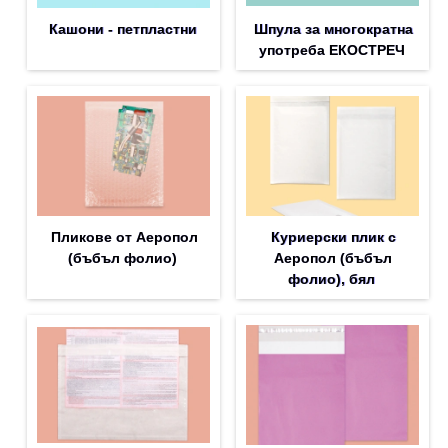
Кашони - петпластни
Шпула за многократна
употреба ЕКОСТРЕЧ
Пликове от Аеропол
Куриерски плик с
(бъбъл фолио)
Аеропол (бъбъл
фолио), бял