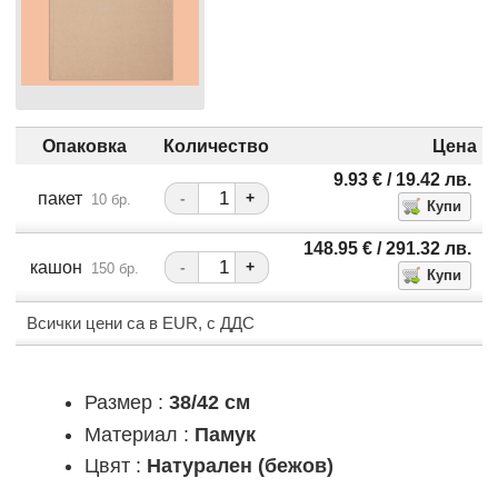
Опаковка
Количество
Цена
9.93
€
/ 19.42
лв.
пакет
-
+
10 бр.
148.95
€
/ 291.32
лв.
кашон
-
+
150 бр.
Всички цени са в EUR, с ДДС
Размер :
38/42 см
Материал :
Памук
Цвят :
Натурален (бежов)