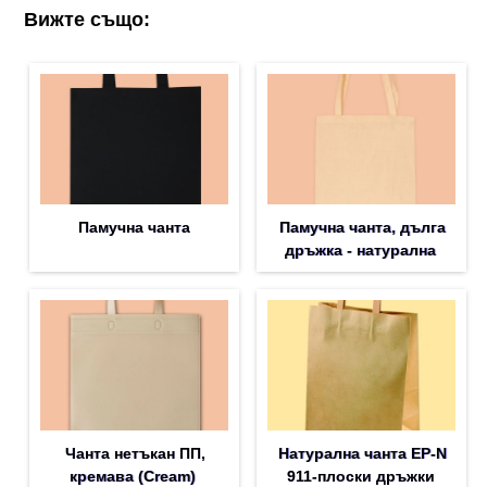
Вижте също:
Памучна чанта
Памучна чанта, дълга
дръжка - натурална
Чанта нетъкан ПП,
Натурална чанта EP-N
кремава (Cream)
911-плоски дръжки