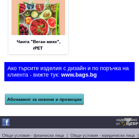
Чанта "Веган микс",
rPET
Ако търсите изделия с дизайн и по поръчка на
клиента - вижте тук:
www.bags.bg
задвижвано
от
bgERP
Общи условия - физически лица
|
Общи условия - юридически лица
|