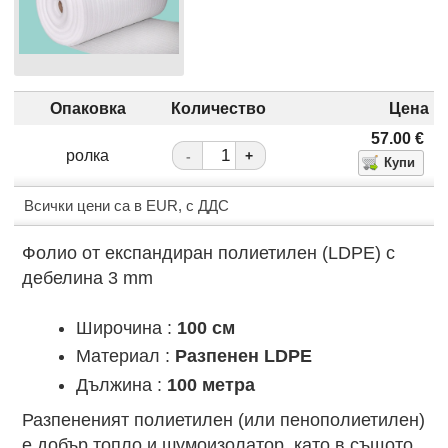
Опаковка
Количество
Цена
57.00
€
ролка
-
+
Всички цени са в EUR, с ДДС
Фолио от експандиран полиетилен (LDPE) с
дебелина 3 mm
Широчина :
100 см
Материал :
Разпенен LDPE
Дължина :
100 метра
Разпененият полиетилен (или пенополиетилен)
е добър топло и шумоизолатор, като в същото