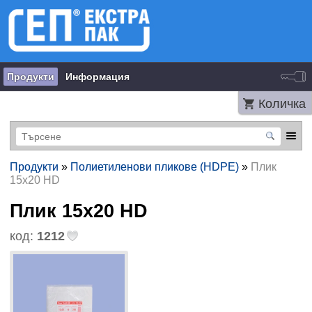
Продукти
Информация
Количка
Продукти
»
Полиетиленови пликове (HDPE)
»
Плик
15х20 HD
Плик 15х20 HD
код:
1212