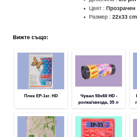
Цвят :
Прозрачен
Размер :
22x33 c
Вижте също:
Плик EP-1кг. HD
Чувал 50х60 HD -
ролка/звезда, 35 л