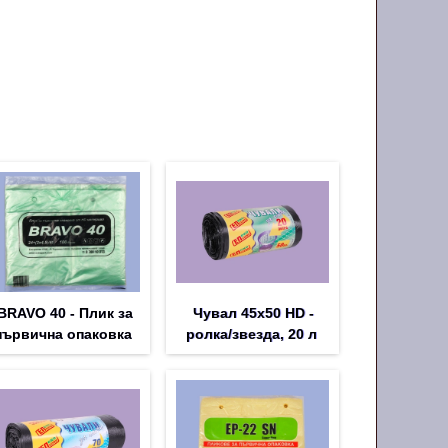
m
BRAVO 40 - Плик за
Чувал 45х50 HD -
първична опаковка
ролка/звезда, 20 л