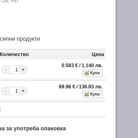
-2кг. HD
асипни продукти
Количество
Цена
0.583
€
/ 1.140
лв.
-
+
69.96
€
/ 136.83
лв.
-
+
С
на за употреба опаковка