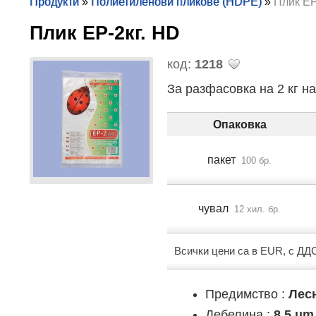
Продукти
»
Полиетиленови пликове (HDPE)
»
Плик EP
Плик EP-2кг. HD
код:
1218
За разфасовка на 2 кг н
Опаковка
пакет
100 бр.
чувал
12 хил. бр.
Всички цени са в EUR, с ДД
Предимство :
Лес
Дебелина :
8.5 μm