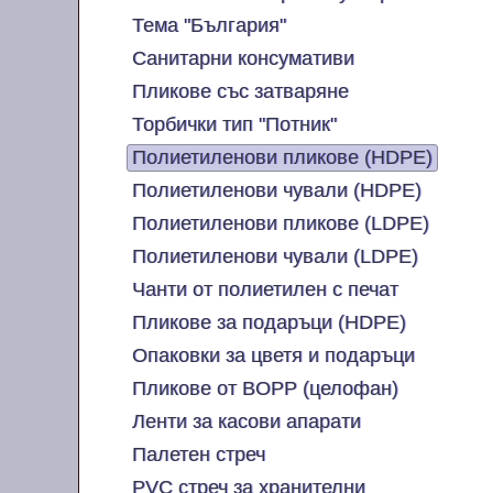
Тема "България"
Санитарни консумативи
Пликове със затваряне
Торбички тип "Потник"
Полиетиленови пликове (HDPE)
Полиетиленови чували (HDPE)
Полиетиленови пликове (LDPE)
Полиетиленови чували (LDPE)
Чанти от полиетилен с печат
Пликове за подаръци (HDPE)
Опаковки за цветя и подаръци
Пликове от BOPP (целофан)
Ленти за касови апарати
Палетен стреч
PVC стреч за хранителни