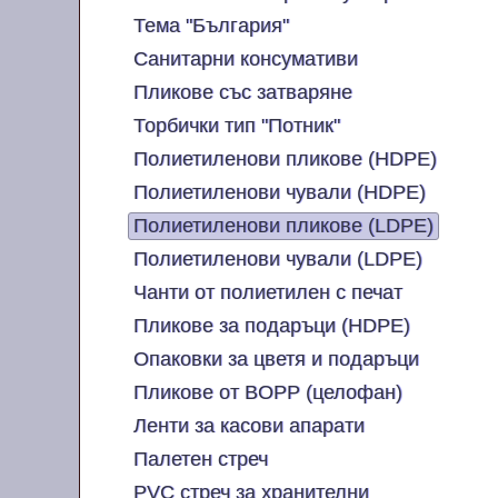
Тема "България"
Санитарни консумативи
Пликове със затваряне
Торбички тип "Потник"
Полиетиленови пликове (HDPE)
Полиетиленови чували (HDPE)
Полиетиленови пликове (LDPE)
Полиетиленови чували (LDPE)
Чанти от полиетилен с печат
Пликове за подаръци (HDPE)
Опаковки за цветя и подаръци
Пликове от BOPP (целофан)
Ленти за касови апарати
Палетен стреч
PVC стреч за хранителни