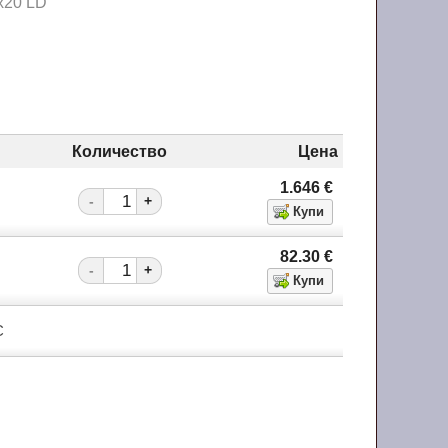
х20 LD
Количество
Цена
1.646
€
-
+
82.30
€
-
+
С