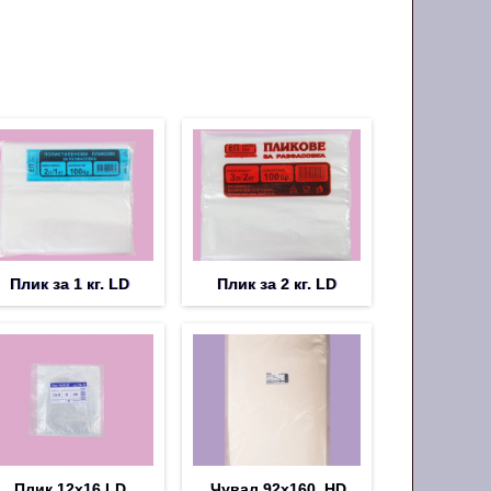
Плик за 1 кг. LD
Плик за 2 кг. LD
Плик 12х16 LD
Чувал 92х160, HD