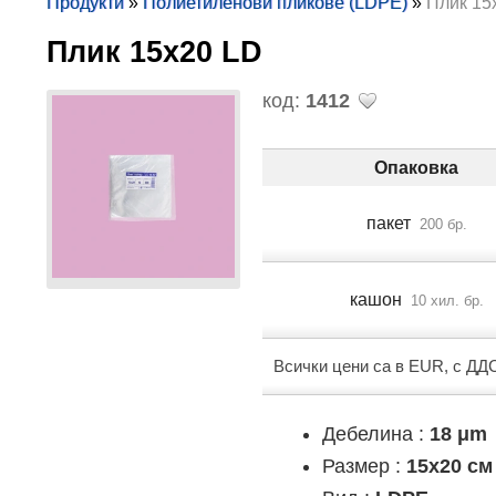
Продукти
»
Полиетиленови пликове (LDPE)
»
Плик 15
Плик 15х20 LD
код:
1412
Опаковка
пакет
200 бр.
кашон
10 хил. бр.
Всички цени са в EUR, с ДД
Дебелина :
18 μm
Размер :
15x20 см