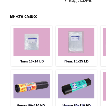
Вид :
LDPE
Вижте също:
Плик 10х14 LD
Плик 15х25 LD
Чувал 80х110 HD -
Чувал 80х110 HD