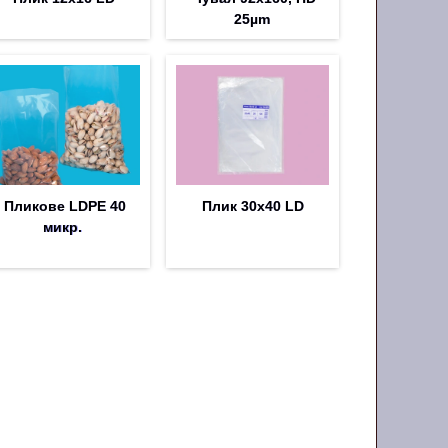
25µm
Пликoве LDPE 40
Плик 30х40 LD
микр.