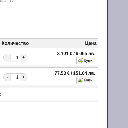
х40 LD
Количество
Цена
3.101
€
/ 6.065
лв.
-
+
77.53
€
/ 151.64
лв.
-
+
С
m