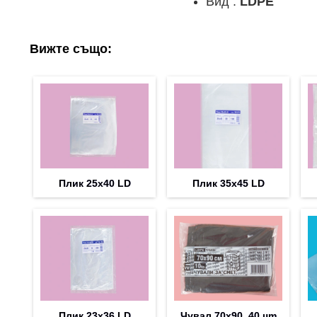
Вид :
LDPE
Вижте също:
Плик 25х40 LD
Плик 35х45 LD
Плик 23х36 LD
Чувал 70х90, 40 µm