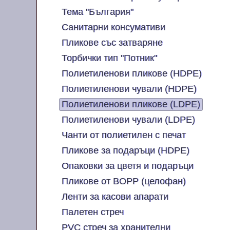
Тема "България"
Санитарни консумативи
Пликове със затваряне
Торбички тип "Потник"
Полиетиленови пликове (HDPE)
Полиетиленови чували (HDPE)
Полиетиленови пликове (LDPE)
Полиетиленови чували (LDPE)
Чанти от полиетилен с печат
Пликове за подаръци (HDPE)
Опаковки за цветя и подаръци
Пликове от BOPP (целофан)
Ленти за касови апарати
Палетен стреч
PVC стреч за хранителни