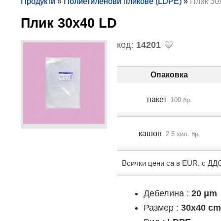
Продукти
»
Полиетиленови пликове (LDPE)
»
Плик 30
Плик 30х40 LD
код:
14201
Опаковка
пакет
100 бр.
кашон
2.5 хил. бр.
Всички цени са в EUR, с ДД
Дебелина :
20 μm
Размер :
30x40 c