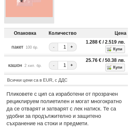
Опаковка
Количество
Цена
1.288
€
/ 2.519
лв.
пакет
-
+
100 бр.
25.76
€
/ 50.38
лв.
кашон
-
+
2 хил. бр.
Всички цени са в EUR, с ДДС
Пликовете с цип са изработени от прозрачен
рециклируем полиетилен и могат многократно
да се отварят и затварят с лек натиск. Те са
удобни за продължително и защитено
съхранение на стоки и предмети.