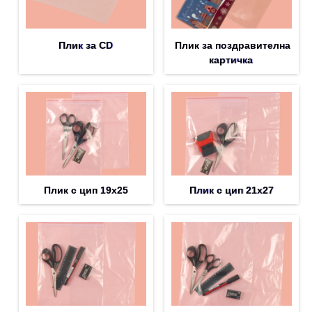
Плик за CD
Плик за поздравителна
картичка
Плик с цип 19х25
Плик с цип 21х27