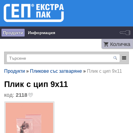
Продукти
Информация
Количка
Продукти
»
Пликове със затваряне
»
Плик с цип 9х11
Плик с цип 9х11
код:
2118