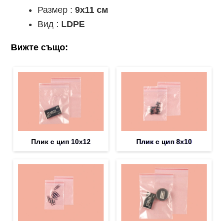
Размер :
9x11 см
Вид :
LDPE
Вижте също:
Плик с цип 10х12
Плик с цип 8х10