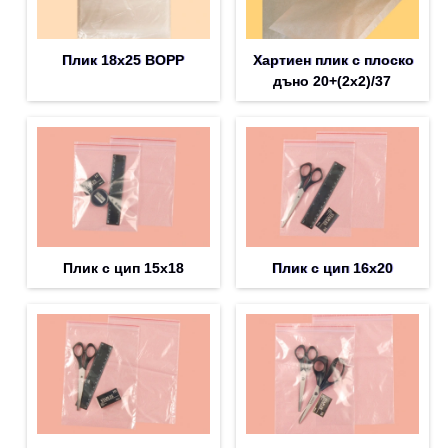
Плик 18х25 BOPP
Хартиен плик с плоско
дъно 20+(2х2)/37
Плик с цип 15х18
Плик с цип 16х20