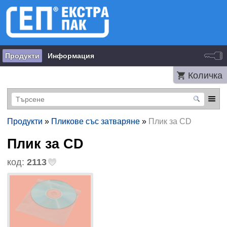
Продукти
Информация
Количка
Продукти
»
Пликове със затваряне
»
Плик за CD
Плик за CD
код:
2113