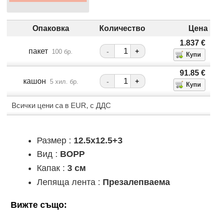
Опаковка
Количество
Цена
1.837
€
пакет
-
+
100 бр.
91.85
€
кашон
-
+
5 хил. бр.
Всички цени са в EUR, с ДДС
Размер :
12.5x12.5+3
Вид :
ВОРР
Капак :
3 см
Лепяща лента :
Презалепваема
Вижте също: