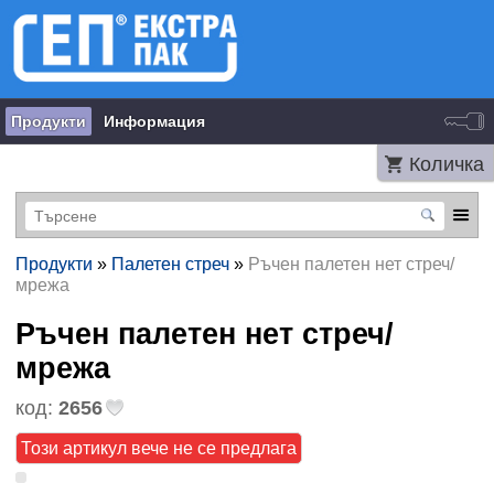
Продукти
Информация
Количка
Продукти
»
Палетен стреч
»
Ръчен палетен нет стреч/
мрежа
Ръчен палетен нет стреч/
мрежа
код:
2656
Този артикул вече не се предлага