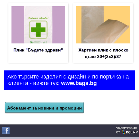
Плик "Бъдете здрави"
Хартиен плик с плоско
дъно 20+(2х2)/37
Ако търсите изделия с дизайн и по поръчка на
клиента - вижте тук:
www.bags.bg
задвижвано
от
bgERP