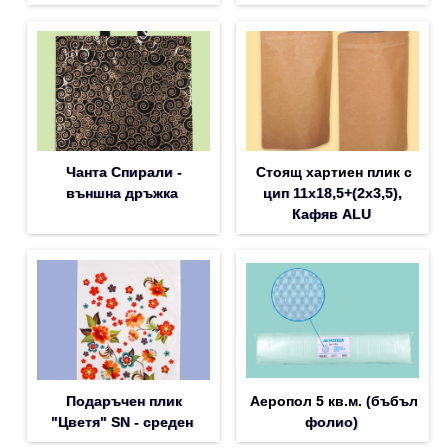
Чанта Спирали -
Стоящ хартиен плик с
външна дръжка
цип 11х18,5+(2х3,5),
Кафяв ALU
Подаръчен плик
Аеропол 5 кв.м. (бъбъл
"Цветя" SN - среден
фолио)