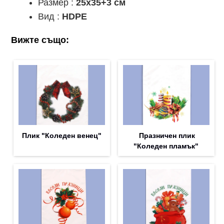
Размер :
25x35+3 см
Вид :
HDPE
Вижте също:
Плик "Коледен венец"
Празничен плик
"Коледен пламък"