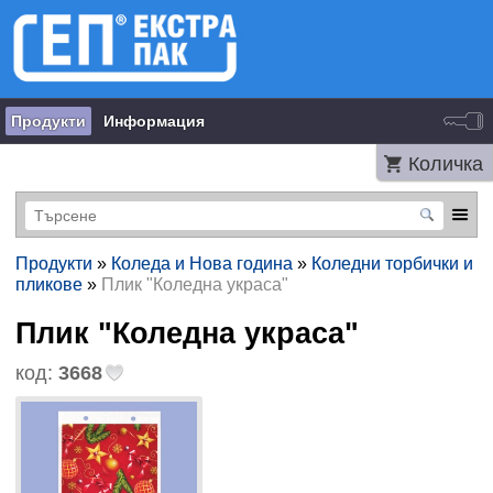
Продукти
Информация
Количка
Продукти
»
Коледа и Нова година
»
Коледни торбички и
пликове
»
Плик "Коледна украса"
Плик "Коледна украса"
код:
3668