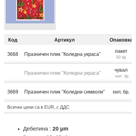
Код
Артикул
Опаковка
пакет
3668
Празничен плик "Коледна украса"
50 бр.
чувал
Празничен плик "Коледна украса"
хил. бр.
3669
Празничен плик "Коледни символи"
хил. бр.
Всички цени са в EUR, с ДДС
Дебелина :
20 μm