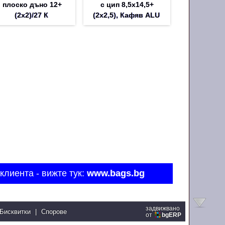
плоско дъно 12+
с цип 8,5х14,5+
(2х2)/27 К
(2х2,5), Кафяв ALU
клиента - вижте тук:
www.bags.bg
задвижвано
Бисквитки
|
Спорове
от
bgERP