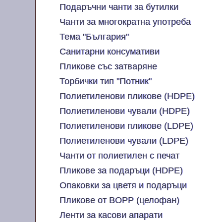
Подаръчни чанти за бутилки
Чанти за многократна употреба
Тема "България"
Санитарни консумативи
Пликове със затваряне
Торбички тип "Потник"
Полиетиленови пликове (HDPE)
Полиетиленови чували (HDPE)
Полиетиленови пликове (LDPE)
Полиетиленови чували (LDPE)
Чанти от полиетилен с печат
Пликове за подаръци (HDPE)
Опаковки за цветя и подаръци
Пликове от BOPP (целофан)
Ленти за касови апарати