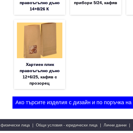
правоъгълно дъно
прибори 5/24, кафяв
14+8/26 К
Хартиен плик
правоъгълно дъно
12+6/25, кафяв с
прозорец
Ако търсите изделия с дизайн и по поръчка на 
 физически лица
|
Общи условия - юридически лица
|
Лични данни
|