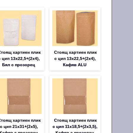
Стоящ хартиен плик
Стоящ хартиен плик
с цип 13х22,5+(2х4),
с цип 13х22,5+(2х4),
Бял с прозорец
Кафяв ALU
Стоящ хартиен плик
Стоящ хартиен плик
с цип 21х31+(2х5),
с цип 11х18,5+(2х3,5),
Кафяв с прозорец
Кафяв с прозорец