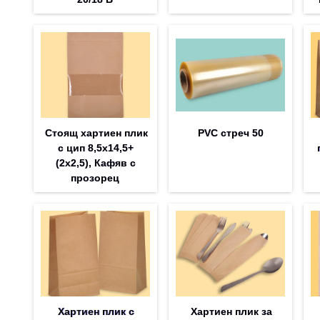
Стоящ хартиен плик
PVC стреч 50
с цип 8,5х14,5+
(2х2,5), Кафяв с
прозорец
Хартиен плик с
Хартиен плик за