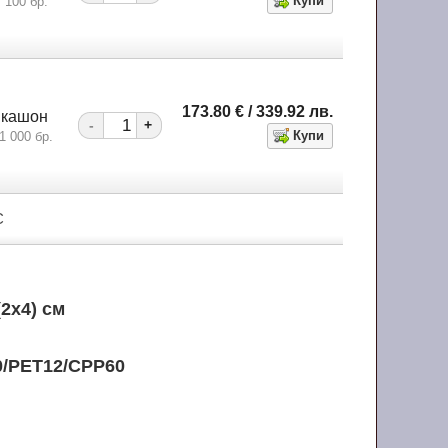
100 бр.
173.80
€
/ 339.92
лв.
кашон
-
+
1 000 бр.
С
(2х4) см
0/PET12/CPP60