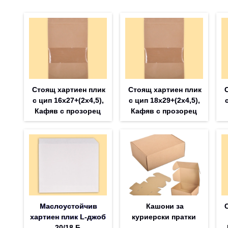
Стоящ хартиен плик
Стоящ хартиен плик
с цип 16х27+(2х4,5),
с цип 18х29+(2х4,5),
Кафяв с прозорец
Кафяв с прозорец
Маслоустойчив
Кашони за
хартиен плик L-джоб
куриерски пратки
20/18 Б