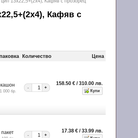
 цип 13х22,5+(2х4), Кафяв с прозорец
22,5+(2х4), Кафяв с
паковка
Количество
Цена
158.50
€
/ 310.00
лв.
кашон
-
+
1 000 бр.
17.38
€
/ 33.99
лв.
пакет
-
+