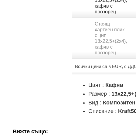
кафяв с
прозорец
Стоящ
хартиен плик
с цип
13х22,5+(2х4),
кафяв с
прозорец
Всички цени са в EUR, с ДД
Цвят :
Кафяв
Размер :
13х22,5+
Вид :
Композитен
Описание :
Kraft5
Вижте също: