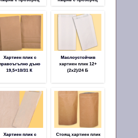
Хартиен плик с
Маслоустойчив
правоъгълно дъно
хартиен плик 12+
19,5+10/31 К
(2х2)/24 Б
Хартиен плик с
Стоящ хартиен плик