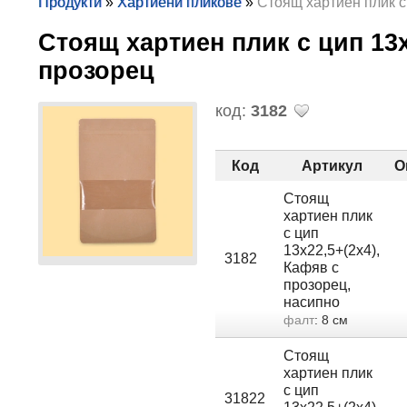
Продукти
»
Хартиени пликове
»
Стоящ хартиен плик с
Стоящ хартиен плик с цип 13х
прозорец
код:
3182
Код
Артикул
О
Стоящ
хартиен плик
с цип
13х22,5+(2х4),
3182
Кафяв с
прозорец,
насипно
фалт
: 8 см
Стоящ
хартиен плик
с цип
31822
13х22,5+(2х4),