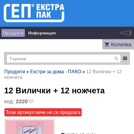
Продукти
Информация
Количка
Продукти
»
Екстри за дома - ПАКО
»
12 Вилички + 12
ножчета
12 Вилички + 12 ножчета
код:
2220
Този артикул вече не се предлага