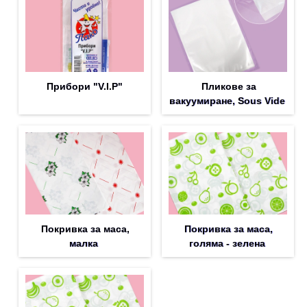
Прибори "V.I.P"
Пликове за
вакуумиране, Sous Vide
Покривка за маса,
Покривка за маса,
малка
голяма - зелена