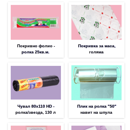
Покривно фолио -
Покривка за маса,
ролка 25кв.м.
голяма
Чувал 80х110 HD -
Плик на ролка "50"
ролка/звезда, 130 л
навит на шпула