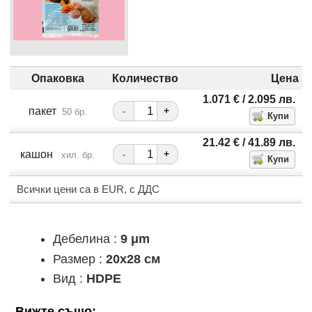
Опаковка
Количество
Цена
1.071
€
/ 2.095
лв.
пакет
-
+
50 бр.
21.42
€
/ 41.89
лв.
кашон
-
+
хил. бр.
Всички цени са в EUR, с ДДС
Дебелина :
9 μm
Размер :
20х28 см
Вид :
HDPE
Вижте също: