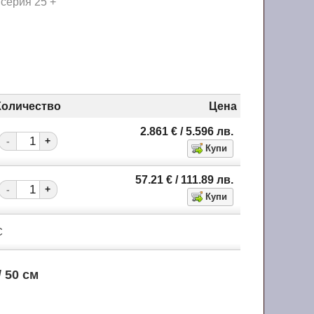
 серия 25 +
Количество
Цена
2.861
€
/ 5.596
лв.
-
+
57.21
€
/ 111.89
лв.
-
+
С
/ 50 см