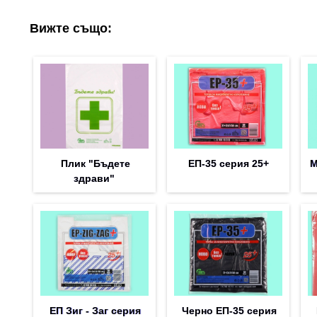
Вижте също:
Плик "Бъдете
ЕП-35 серия 25+
М
здрави"
ЕП Зиг - Заг серия
Черно ЕП-35 серия