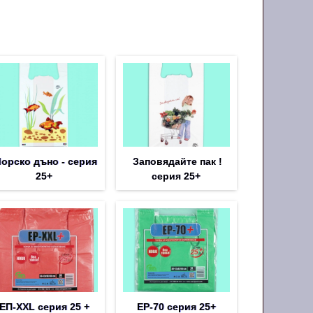
орско дъно - серия
Заповядайте пак !
25+
серия 25+
ЕП-XXL серия 25 +
EP-70 серия 25+