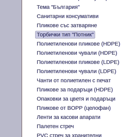
Тема "България"
Санитарни консумативи
Пликове със затваряне
Торбички тип "Потник"
Полиетиленови пликове (HDPE)
Полиетиленови чували (HDPE)
Полиетиленови пликове (LDPE)
Полиетиленови чували (LDPE)
Чанти от полиетилен с печат
Пликове за подаръци (HDPE)
Опаковки за цветя и подаръци
Пликове от BOPP (целофан)
Ленти за касови апарати
Палетен стреч
PVC стреч за хранителни