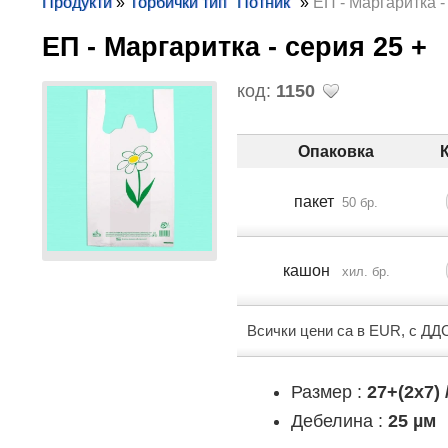
Продукти
»
Торбички тип "Потник"
»
ЕП - Маргаритка -
ЕП - Маргаритка - серия 25 +
код:
1150
Опаковка
пакет
50 бр.
кашон
хил. бр.
Всички цени са в EUR, с ДД
Размер :
27+(2x7) 
Дебелина :
25 µм