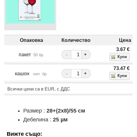
Опаковка
Количество
Цена
3.67
€
пакет
-
+
50 бр.
73.47
€
кашон
-
+
хил. бр.
Всички цени са в EUR, с ДДС
Размер :
28+(2x8)/55 см
Дебелина :
25 µм
Вижте също: