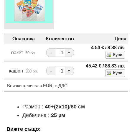
Опаковка
Количество
Цена
4.54
€
/ 8.88
лв.
пакет
-
+
50 бр.
45.42
€
/ 88.83
лв.
кашон
-
+
500 бр.
Всички цени са в EUR, с ДДС
Размер :
40+(2x10)/60 см
Дебелина :
25 µм
Вижте също: