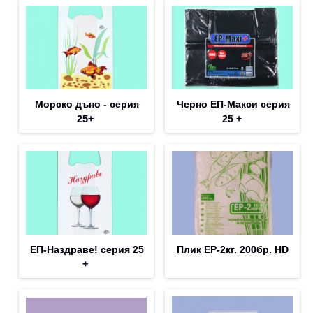
Морско дъно - серия
Черно ЕП-Макси серия
25+
25 +
ЕП-Наздраве! серия 25
Плик EP-2кг. 200бр. HD
+