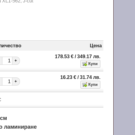
 XL1-562, J-cut
t
личество
Цена
178.53
€
/ 349.17
лв.
+
16.23
€
/ 31.74
лв.
+
С
 см
о ламиниране