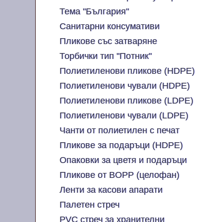
Тема "България"
Санитарни консумативи
Пликове със затваряне
Торбички тип "Потник"
Полиетиленови пликове (HDPE)
Полиетиленови чували (HDPE)
Полиетиленови пликове (LDPE)
Полиетиленови чували (LDPE)
Чанти от полиетилен с печат
Пликове за подаръци (HDPE)
Опаковки за цветя и подаръци
Пликове от BOPP (целофан)
Ленти за касови апарати
Палетен стреч
PVC стреч за хранителни