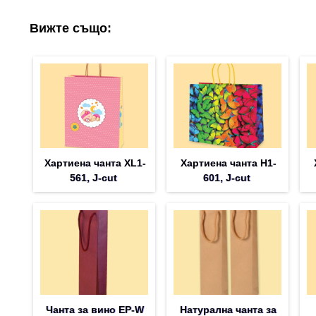
Вижте също:
Хартиена чанта XL1-
Хартиена чанта H1-
561, J-cut
601, J-cut
Чанта за вино EP-W
Натурална чанта за