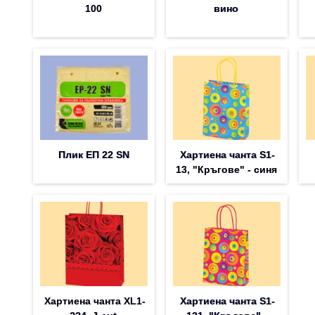
100
вино
Плик EП 22 SN
Хартиена чанта S1-
13, "Кръгове" - синя
Хартиена чанта XL1-
Хартиена чанта S1-