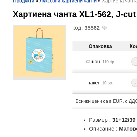
Продукти
»
Луксозни хартиени чанти
»
Хартиена чанта
Хартиена чанта XL1-562, J-cu
код:
35562
Опаковка
Ко
кашон
-
110 бр.
пакет
-
10 бр.
Всички цени са в EUR, с ДД
Размер :
31+12/39
Описание :
Матов