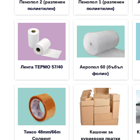
Пенопол 2 (разпенен
Пенопол 1 (разпенен
А
полиетилен)
полиетилен)
Лента ТЕРМО 57/40
Аеропол 60 (бъбъл
фолио)
Тиксо 48mm/66m
Кашони за
К
Солвент
куриерски пратки