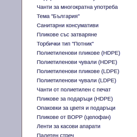
Чанти за многократна употреба
Тема "България"
Санитарни консумативи
Пликове със затваряне
Торбички тип "Потник"
Полиетиленови пликове (HDPE)
Полиетиленови чували (HDPE)
Полиетиленови пликове (LDPE)
Полиетиленови чували (LDPE)
Чанти от полиетилен с печат
Пликове за подаръци (HDPE)
Опаковки за цветя и подаръци
Пликове от BOPP (целофан)
Ленти за касови апарати
Палетен стреч