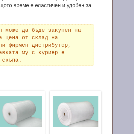
щото време е еластичен и удобен за
л може да бъде закупен на
а цена от склад на
ли фирмен дистрибутор,
авката му с куриер е
 скъпа.