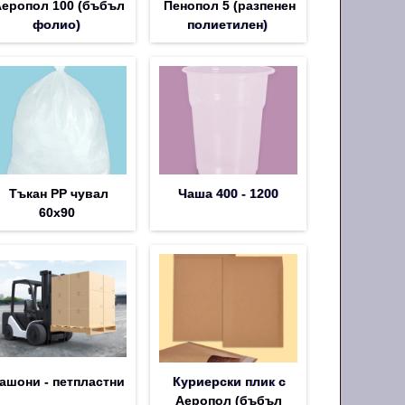
еропол 100 (бъбъл
Пенопол 5 (разпенен
фолио)
полиетилен)
Тъкан PP чувал
Чаша 400 - 1200
60х90
ашони - петпластни
Куриерски плик с
Аеропол (бъбъл