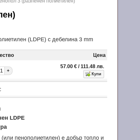
енопол 3 (разпенен полиетилен)
илен)
олиетилен (LDPE) с дебелина 3 mm
ество
Цена
57.00
€
/ 111.48
лв.
+
С
м
нен LDPE
тра
 (или пенополиетилен) е добър топло и