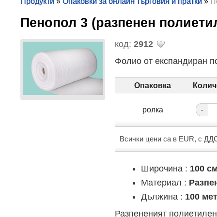
Продукти
»
Опаковки за онлайн търговия и пратки
»
П
Пенопол 3 (разпенен полиет
код:
2912
Фолио от експандиран п
Опаковка
Колич
ролка
-
Всички цени са в EUR, с ДД
Широчина :
100 с
Материал :
Разпе
Дължина :
100 ме
Разпененият полиетилен