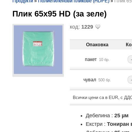
Продукти
»
Полиетиленови пликове (HDPE)
»
Плик 65
Плик 65х95 HD (за зеле)
код:
1229
Опаковка
Ко
пакет
10 бр.
чувал
500 бр.
Всички цени са в EUR, с ДД
Дебелина :
25 µм
Екстри :
Тониран 