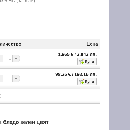
х95 HD (за зеле)
личество
Цена
1.965
€
/ 3.843
лв.
-
+
98.25
€
/ 192.16
лв.
-
+
С
в бледо зелен цвят