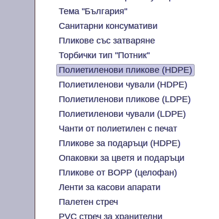
Тема "България"
Санитарни консумативи
Пликове със затваряне
Торбички тип "Потник"
Полиетиленови пликове (HDPE)
Полиетиленови чували (HDPE)
Полиетиленови пликове (LDPE)
Полиетиленови чували (LDPE)
Чанти от полиетилен с печат
Пликове за подаръци (HDPE)
Опаковки за цветя и подаръци
Пликове от BOPP (целофан)
Ленти за касови апарати
Палетен стреч
PVC стреч за хранителни