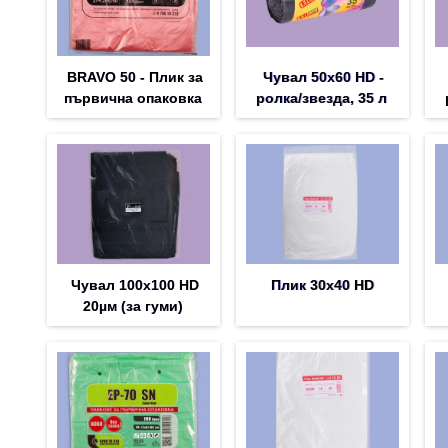
BRAVO 50 - Плик за
Чувал 50х60 HD -
първична опаковка
ролка/звезда, 35 л
Чувал 100x100 HD
Плик 30х40 HD
20µм (за гуми)