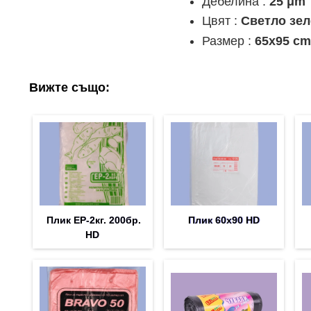
Дебелина :
25 μm
Цвят :
Светло зел
Размер :
65x95 c
Вижте също:
Плик EP-2кг. 200бр.
Плик 60х90 HD
HD