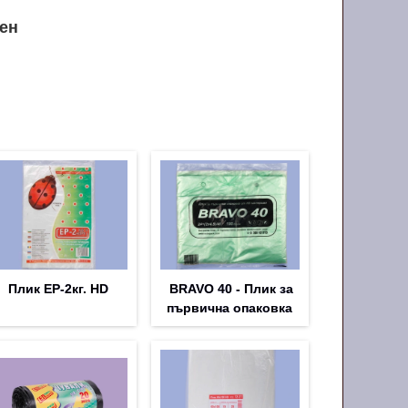
ен
m
Плик EP-2кг. HD
BRAVO 40 - Плик за
първична опаковка