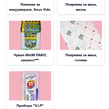
Пликове за
Покривка за маса,
вакуумиране, Sous Vide
малка
Чувал 60х90 ПАКО,
Покривка за маса,
свежест***
голяма
Прибори "V.I.P"