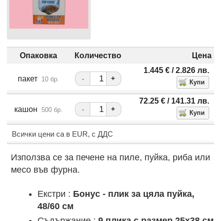
Опаковка
Количество
Цена
1.445
€
/ 2.826
лв.
пакет
-
+
10 бр.
72.25
€
/ 141.31
лв.
кашон
-
+
500 бр.
Всички цени са в EUR, с ДДС
Използва се за печене на пиле, пуйка, риба или
месо във фурна.
Екстри :
Бонус - плик за цяла пуйка,
48/60 см
Съдържание :
9 плика с размер 25x38 см