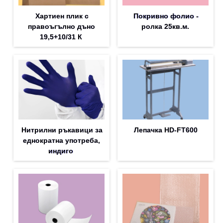
Хартиен плик с
Покривно фолио -
правоъгълно дъно
ролка 25кв.м.
19,5+10/31 К
Нитрилни ръкавици за
Лепачка HD-FT600
еднократна употреба,
индиго