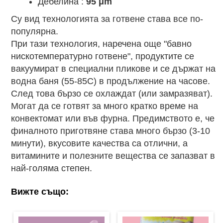
Дебелина :
95 μm
Су вид технологията за готвене става все по-
популярна.
При тази технология, наречена още "бавно
нискотемпературно готвене", продуктите се
вакуумират в специални пликове и се държат на
водна баня (55-85С) в продължение на часове.
След това бързо се охлаждат (или замразяват).
Могат да се готвят за много кратко време на
конвектомат или във фурна. Предимството е, че
финалното приготвяне става много бързо (3-10
минути), вкусовите качества са отлични, а
витамините и полезните вещества се запазват в
най-голяма степен.
Вижте също: