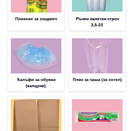
Пликове за сандвич
Ръчен палетен стреч
3,5-23
Калъфи за обувки
Плик за чашa (за хотел)
(калцуни)