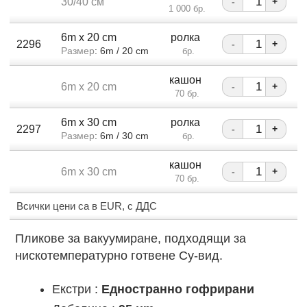
30/40 см
-
+
1 000 бр.
6m x 20 cm
ролка
2296
-
+
Размер
: 6m / 20 cm
бр.
кашон
6m x 20 cm
-
+
70 бр.
6m x 30 cm
ролка
2297
-
+
Размер
: 6m / 30 cm
бр.
кашон
6m x 30 cm
-
+
70 бр.
Всички цени са в EUR, с ДДС
Пликове за вакуумиране, подходящи за
нискотемпературно готвене Су-вид.
Екстри :
Едностранно гофрирани