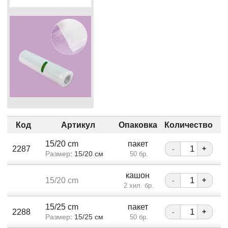
Код
Артикул
Опаковка
Количество
15/20 cm
пакет
2287
-
+
Размер
: 15/20 см
50 бр.
кашон
15/20 cm
-
+
2 хил. бр.
15/25 cm
пакет
2288
-
+
Размер
: 15/25 см
50 бр.